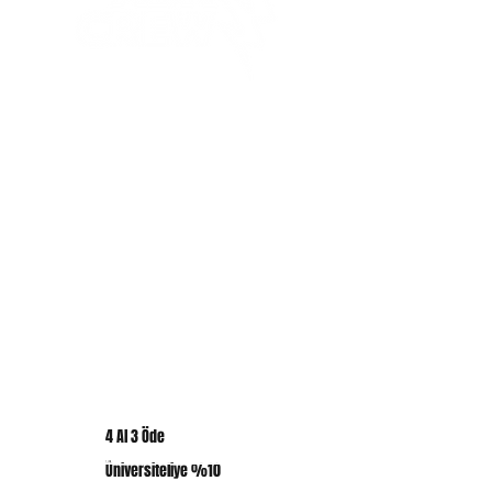
etmek için en iyi yol, gönderim
politikanız hakkında net bilgiler
vermektir.
ÜRÜNLER
Tasarım T-Shirt
Basic T-Shirt
Sweatshirth
Bags
Canvas
KAMPANYALAR
Hediye Kartı
En Çok Satanlar
4 Al 3 Öde
ABK CREW DÜNYASI
Üniversiteliye %10
ABK CREW Hakkında