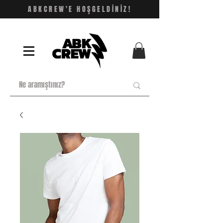
ABKCREW'E HOŞGELDİNİZ!