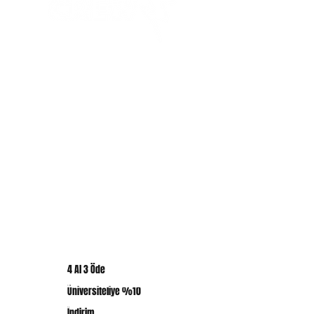
politikanız hakkında net bilgiler
vermektir.
ÜRÜNLER
Tasarım T-Shirt
Basic T-Shirt
Sweatshirth
Bags
Canvas
KAMPANYALAR
Hediye Kartı
En Çok Satanlar
4 Al 3 Öde
ABK CREW DÜNYASI
Üniversiteliye %10
ABK CREW Hakkında
İndirim