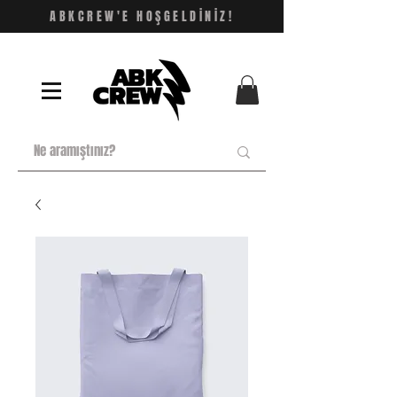
ABKCREW'E HOŞGELDİNİZ!