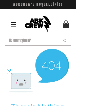
ABKCREW'E HOŞGELDİNİZ!