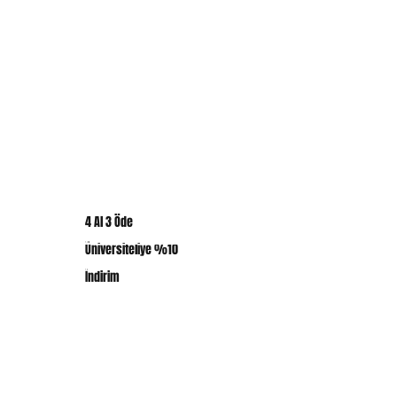
Basic T-Shirt
Sweatshirth
Bags
Canvas
KAMPANYALAR
Hediye Kartı
En Çok Satanlar
4 Al 3 Öde
ABK CREW DÜNYASI
Üniversiteliye %10
ABK CREW Hakkında
İndirim
Abone Ol
Sıkça Sorulan Sorular
Blog
İletişim​