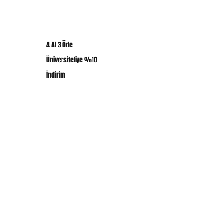
Hediye Kartı
En Çok Satanlar
4 Al 3 Öde
ABK CREW DÜNYASI
Üniversiteliye %10
ABK CREW Hakkında
İndirim
Abone Ol
Sıkça Sorulan Sorular
Blog
İletişim​
ÖNE ÇIKANLAR
Tasarım T-Shirt
Oversize T-Shirt
Urban Fit T-Shirt
Sticker