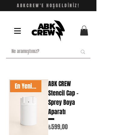
ABKCREW'E HOŞGELDİNİZ!
ABK CREW
En Yeniler
Stencil Cap –
Sprey Boya
Aparatı
Fiyat
₺599,00