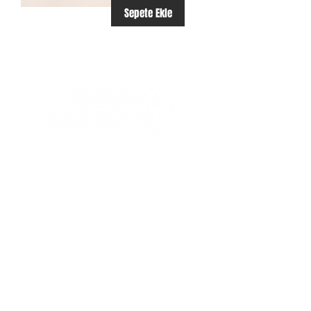
Sepete Ekle
ÜRÜNLER
Tasarım T-Shirt
Basic T-Shirt
Sweatshirth
Bags
Canvas
KAMPANYALAR