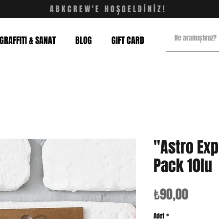
ABKCREW'E HOŞGELDİNİZ!
GRAFFITI & SANAT
BLOG
GIFT CARD
"Astro Exp
Pack 10lu
Fiyat
₺90,00
Adet
*