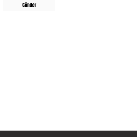
Gönder
BİLGİ
Mağaza Politikası
Gizlilik Politikası
Mesafeli Satış Sözleşmesi
İade ve Değişim
KVKK