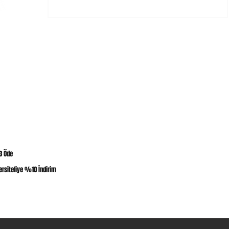
PANYALAR
ABK CREW DÜNYASI
ÖNE ÇIKANLAR
Tasarım T-Shirt
ye Kartı
ABK CREW Hakkında
Oversize T-Shirt
ok Satanlar
Abone Ol
Urban Fit T-Shirt
 3 Öde
Sıkça Sorulan Sorular
Sticker
ersiteliye %10 İndirim
Blog
En Yeniler
İletişim​