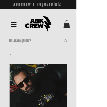
ABKCREW'E HOŞGELDİNİZ!