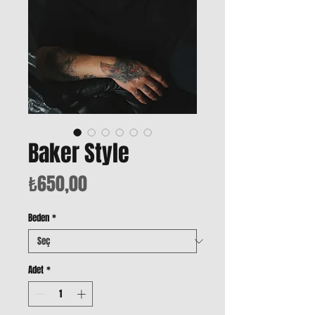
Baker Style
Fiyat
₺650,00
Beden
*
Adet
*