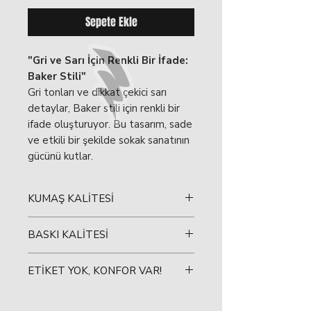
Sepete Ekle
"Gri ve Sarı İçin Renkli Bir İfade:
Baker Stili"
Gri tonları ve dikkat çekici sarı
detaylar, Baker stili için renkli bir
ifade oluşturuyor. Bu tasarım, sade
ve etkili bir şekilde sokak sanatının
gücünü kutlar.
KUMAŞ KALİTESİ
Sizin için özel olarak tasarladığımız
BASKI KALİTESİ
tişörtlerimizde sağlığınızı ve
konforunuzu en önemli öncelik
Sizin için en son baskı teknolojilerini
olarak ele alıyoruz.
ETİKET YOK, KONFOR VAR!
kullanarak benzersiz tasarımlar
üretiyoruz. Tişörtlerimizin üzerine
Tişörtlerimizin arkasında ve
%100 Pamuk:
Tişörtlerimiz, en
yaptığımız baskılar son derece