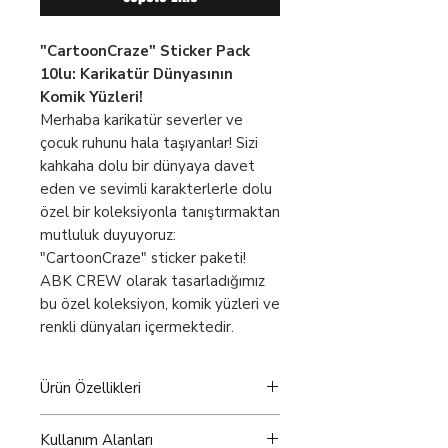
"CartoonCraze" Sticker Pack
10lu: Karikatür Dünyasının
Komik Yüzleri!
Merhaba karikatür severler ve
çocuk ruhunu hala taşıyanlar! Sizi
kahkaha dolu bir dünyaya davet
eden ve sevimli karakterlerle dolu
özel bir koleksiyonla tanıştırmaktan
mutluluk duyuyoruz:
"CartoonCraze" sticker paketi!
ABK CREW olarak tasarladığımız
bu özel koleksiyon, komik yüzleri ve
renkli dünyaları içermektedir.
Ürün Özellikleri
Folyo Özel Kesim:
Folyo özel
Kullanım Alanları
kesim tekniği ile üretildiği kaliteli