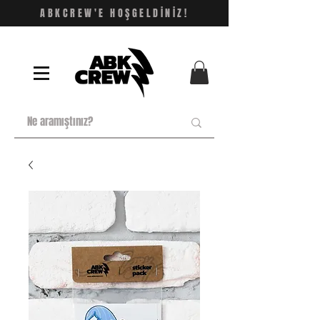
ABKCREW'E HOŞGELDİNİZ!