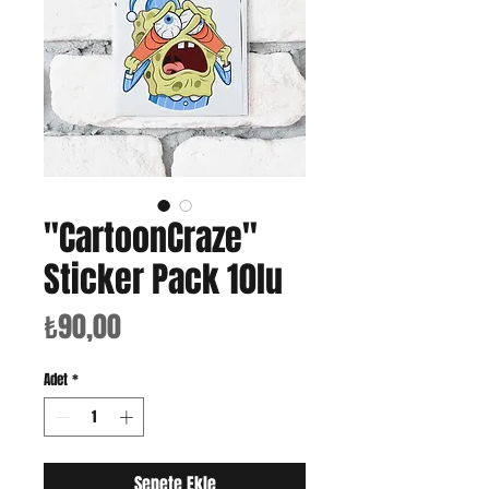
"CartoonCraze"
Sticker Pack 10lu
Fiyat
₺90,00
Adet
*
Sepete Ekle