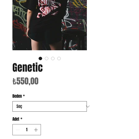
Genetic
Fiyat
₺550,00
Beden
*
Adet
*