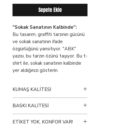
Sepete Ekle
"Sokak Sanatının Kalbinde":
Bu tasarım, graffiti tarzının gücünü
ve sokak sanatının ifade
özgürlüğünü yansıtıyor. "ABK"
yazısı, bu tarzın özünü taşıyor. Bu t-
shirt ile, sokak sanatının kalbinde
yer aldığınızı gösterin.
KUMAŞ KALİTESİ
Sizin için özel olarak tasarladığımız
BASKI KALİTESİ
tişörtlerimizde sağlığınızı ve
konforunuzu en önemli öncelik
Sizin için en son baskı teknolojilerini
olarak ele alıyoruz.
ETİKET YOK, KONFOR VAR!
kullanarak benzersiz tasarımlar
üretiyoruz. Tişörtlerimizin üzerine
Tişörtlerimizin arkasında ve
%100 Pamuk:
Tişörtlerimiz, en
yaptığımız baskılar son derece