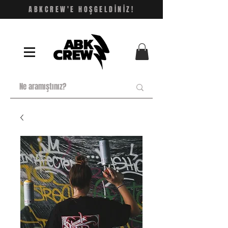
ABKCREW'E HOŞGELDİNİZ!