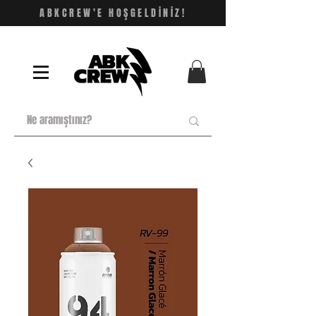
ABKCREW'E HOŞGELDİNİZ!