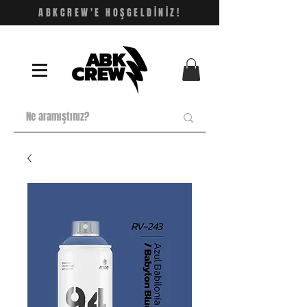
ABKCREW'E HOŞGELDİNİZ!