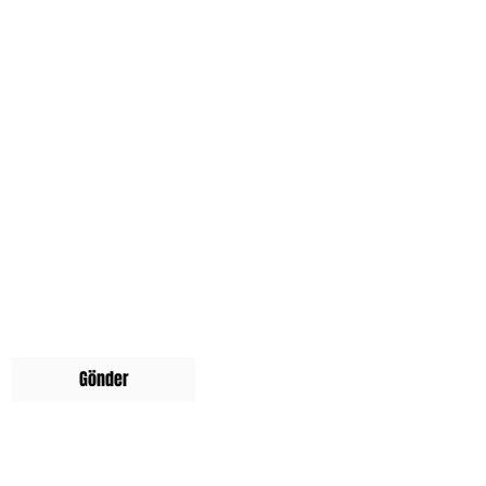
ı
Çevre Dostu,
ISO14001
standartlarına uygun
1 adet ücretsiz
Standart 94 Cap ile
birlikte gelir.
Gönder