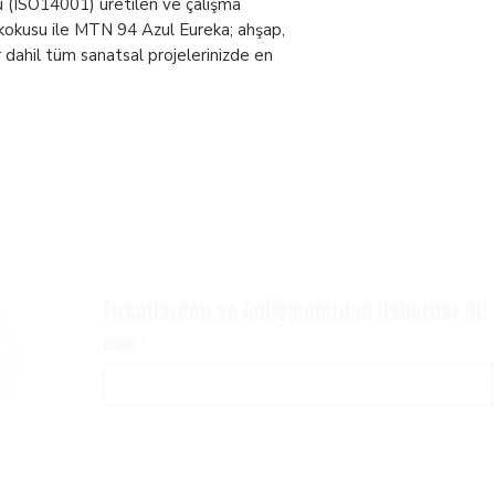
 (ISO14001) üretilen ve çalışma
Çevre Standartlar
a kokusu ile MTN 94 Azul Eureka; ahşap,
 dahil tüm sanatsal projelerinizde en
Ekstra
Fırsatlardan ve Gelişmelerden Haberdar Ol!
Email
*