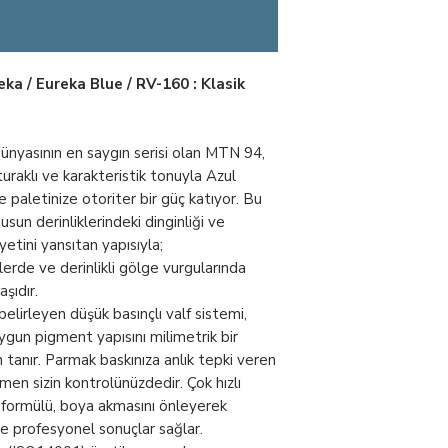
Boya Tipi
Dolum: Geniş alan
doldurmak için s
mesafede tutarak 
Kapatıcılık
hareketlerle uyg
ka / Eureka Blue / RV-160 : Klasik
Cap (Başlık) Değiş
değiştirmek için 
Kuruma
çıkararak farklı ka
dünyasının en saygın serisi olan MTN 94,
cap'ler ile kolayca
turaklı ve karakteristik tonuyla Azul
Uygulama Sonrası
 paletinize otoriter bir güç katıyor. Bu
kutuyu baş aşağı
Valf Sistemi
sun derinliklerindeki dinginliği ve
çıkana kadar kısa
etini yansıtan yapısıyla;
mekanizmasının t
lerde ve derinlikli gölge vurgularında
Uygulama Alanları
şıdır.
lirleyen düşük basınçlı valf sistemi,
gun pigment yapısını milimetrik bir
tanır. Parmak baskınıza anlık tepki veren
Koku
en sizin kontrolünüzdedir. Çok hızlı
 formülü, boya akmasını önleyerek
e profesyonel sonuçlar sağlar.