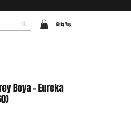
Giriş Yap
rey Boya - Eureka
60)