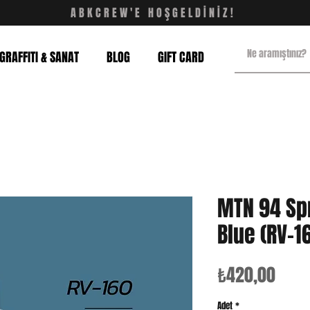
ABKCREW'E HOŞGELDİNİZ!
GRAFFITI & SANAT
BLOG
GIFT CARD
MTN 94 Sp
Blue (RV-1
Fiyat
₺420,00
Adet
*