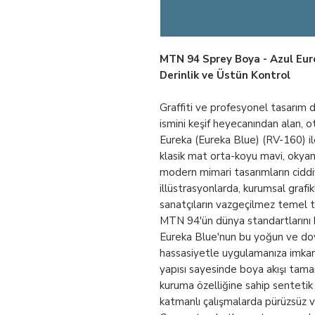
MTN 94 Sprey Boya - Azul Eure
Derinlik ve Üstün Kontrol
Graffiti ve profesyonel tasarım 
ismini keşif heyecanından alan, o
Eureka (Eureka Blue) (RV-160) ile
klasik mat orta-koyu mavi, okyanu
modern mimari tasarımların ciddiy
illüstrasyonlarda, kurumsal grafik
sanatçıların vazgeçilmez temel ta
MTN 94'ün dünya standartlarını be
Eureka Blue'nun bu yoğun ve doy
hassasiyetle uygulamanıza imkan 
yapısı sayesinde boya akışı tamam
kuruma özelliğine sahip sentetik
katmanlı çalışmalarda pürüzsüz v