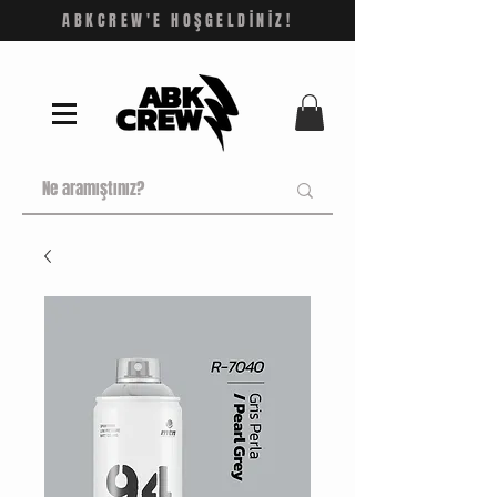
ABKCREW'E HOŞGELDİNİZ!