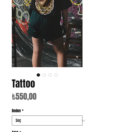
Tattoo
Fiyat
₺550,00
Beden
*