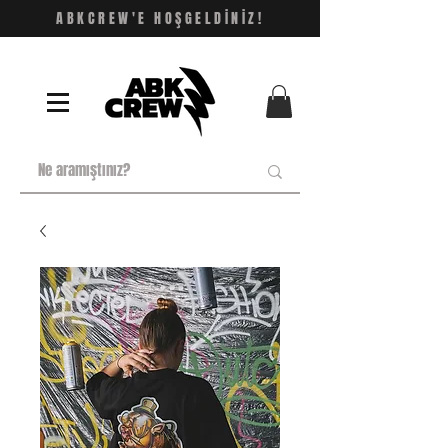
ABKCREW'E HOŞGELDİNİZ!